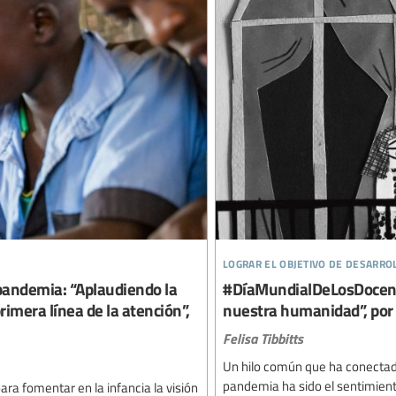
lograr el objetivo de desarro
pandemia: “Aplaudiendo la
#DíaMundialDeLosDocente
rimera línea de la atención”,
nuestra humanidad”, por F
Felisa Tibbitts
Un hilo común que ha conectad
pandemia ha sido el sentimient
ra fomentar en la infancia la visión