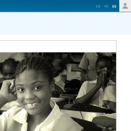
EN
FR
ES