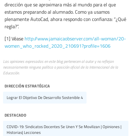
dirección que se aproximara más al mundo para el que
estamos preparando al alumnado. Como ya usamos
plenamente AutoCad, ahora respondo con confianza: “¿Qué
regla?”.
[1] Véase
http://www.jamaicaobserver.com/all-woman/20-
women_who_rocked_2020_210691?profile=1606
Las opiniones expresadas en este blog pertenecen al autor y no reflejan
necesariamente ninguna política o posición oficial de la Internacional de la
Educación.
dirección estratégica
Lograr El Objetivo De Desarrollo Sostenible 4
destacado
COVID-19: Sindicatos Docentes Se Unen Y Se Movilizan | Opiniones |
Historias| Lecciones