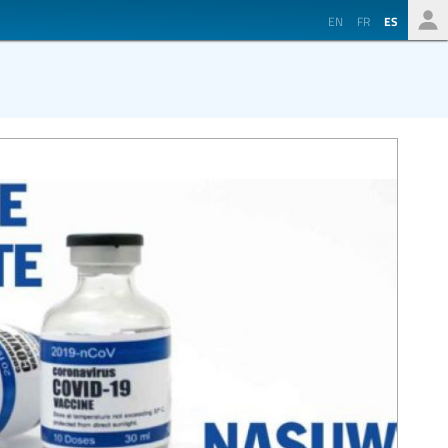
EN
FR
ES