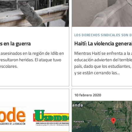
los derechos sindicales son
s en la guerra
Haití: La violencia gener
 asesinados en la región de Idlib en
Mientras Haití se enfrenta a la 
esultaron heridas. El ataque tuvo
educación advierten del terribl
escolares.
país, dado que los estudiantes
y se están cerrando las...
10 febrero 2020