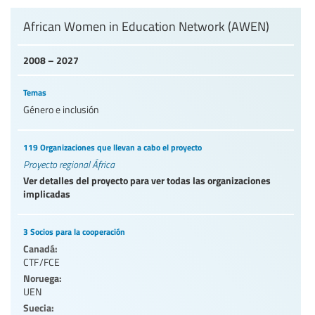
Nivel de Educación/sector de educación
African Women in Education Network (AWEN)
2008 – 2027
Categorías de personal de la educación
Temas
Género e inclusión
119 Organizaciones que llevan a cabo el proyecto
Proyecto regional África
Ver detalles del proyecto para ver todas las organizaciones
implicadas
3 Socios para la cooperación
Canadá:
CTF/FCE
Noruega:
UEN
Suecia: