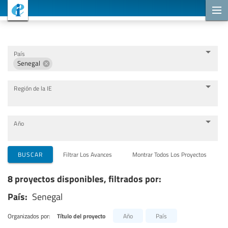
Proyectos de cooperación
País
Senegal
Región de la IE
Año
Organizaciones que llevan a cabo el proyecto
BUSCAR
Filtrar Los Avances
Montrar Todos Los Proyectos
8 proyectos disponibles, filtrados por:
Socios para la cooperación
País:
Senegal
Temas
Organizados por:
Título del proyecto
Año
País