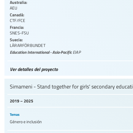
Australia:
AEU
Canadá:
CTF/FCE
Francia:
SNES-FSU
Suecia:
LÄRARFÖRBUNDET
Education International - Asia-Pacific
EIAP
Ver detalles del proyecto
Simameni - Stand together for girls' secondary educat
2019 – 2025
Temas
Género e inclusión