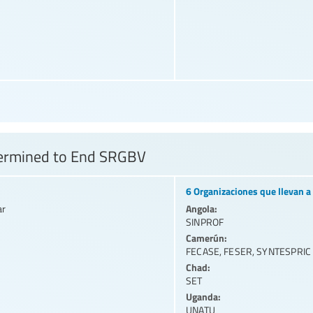
ermined to End SRGBV
6 Organizaciones que llevan a 
Angola:
ar
SINPROF
Camerún:
FECASE
,
FESER
,
SYNTESPRIC
Chad:
SET
Uganda:
UNATU