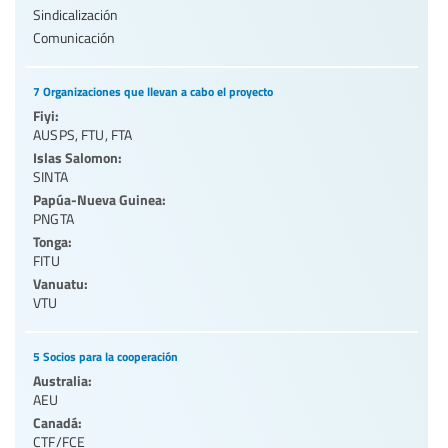
Sindicalización
Comunicación
7 Organizaciones que llevan a cabo el proyecto
Fiyi:
AUSPS
,
FTU
,
FTA
Islas Salomon:
SINTA
Papúa-Nueva Guinea:
PNGTA
Tonga:
FITU
Vanuatu:
VTU
5 Socios para la cooperación
Australia:
AEU
Canadá:
CTF/FCE