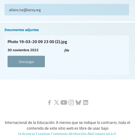
allaire.luc@lacsq.org
Documentos adjuntos
Photo 19-03-20 09 23 00 (2).jpg
30 noviembre 2022
file
Descargar
Internacional de la Educación: A menos que se indique lo contrario, todo el
contenido de este sitio web es libre de usar bajo
la licencia Creative Commons Atribución-NoComercial 4.0
.