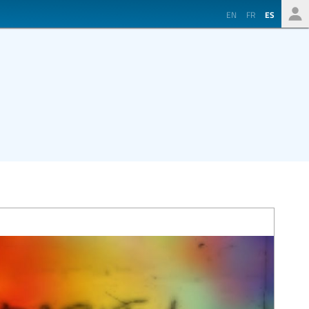
EN
FR
ES