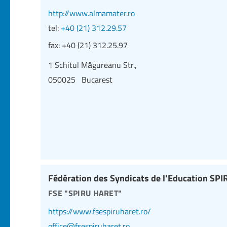
http://www.almamater.ro
tel:
+40 (21) 312.29.57
fax:
+40 (21) 312.25.97
1 Schitul Măgureanu Str.,
050025 Bucarest
Fédération des Syndicats de l’Education SP
fse "spiru haret"
https://www.fsespiruharet.ro/
office@fsespiruharet.ro