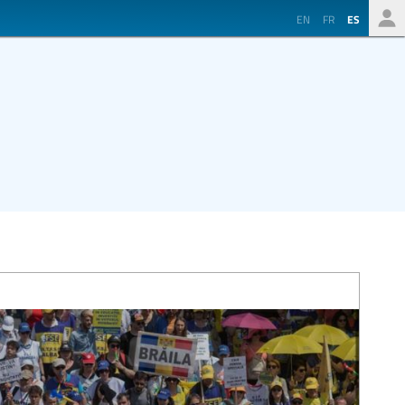
EN
FR
ES