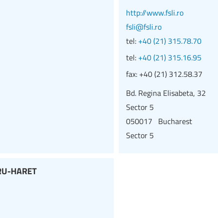
http://www.fsli.ro
fsli@fsli.ro
tel:
+40 (21) 315.78.70
tel:
+40 (21) 315.16.95
fax:
+40 (21) 312.58.37
Bd. Regina Elisabeta, 32
Sector 5
050017 Bucharest
Sector 5
IRU-HARET