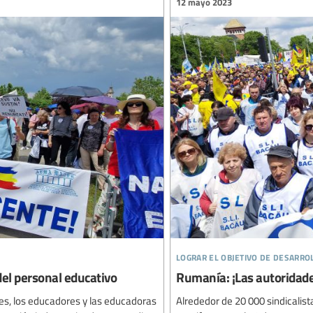
12 mayo 2023
lograr el objetivo de desarro
el personal educativo
Rumanía: ¡Las autoridade
es, los educadores y las educadoras
Alrededor de 20 000 sindicalis