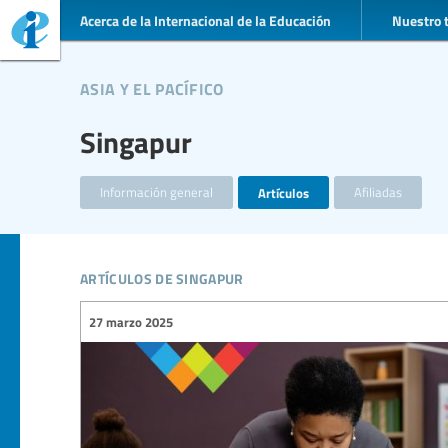
Acerca de la Internacional de la Educación
Nuestro 
asia y el pacífico
Singapur
Información general
Artículos
Afiliadas
artículos de singapur
27 marzo 2025