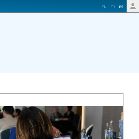
EN
FR
ES