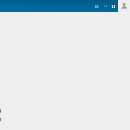
EN
FR
ES