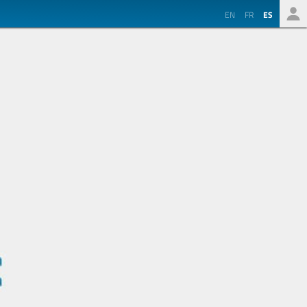
EN
FR
ES