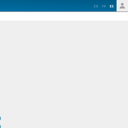
EN
FR
ES