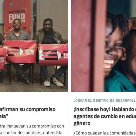
lograr el objetivo de desarroll
reafirman su compromiso
¡Inscríbase hoy! Hablando
ela”
agentes de cambio en educa
género
ustral renuevan su compromiso con
ada con fondos públicos, entendida
¿Cómo pueden las comunidades es