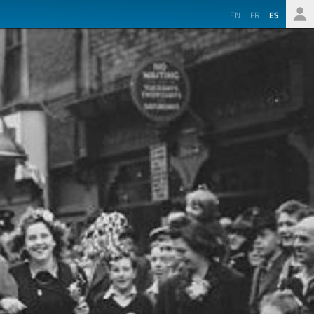
EN
FR
ES