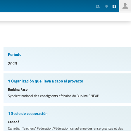
EN
FR
ES
Período
2023
1 Organización que lleva a cabo el proyecto
Burkina Faso
Syndicat national des enseignants africains du Burkina
SNEAB
1 Socio de cooperación
Canadá
Canadian Teachers' Federation/Fédération canadienne des enseignantes et des