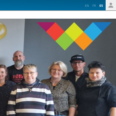
EN
FR
ES