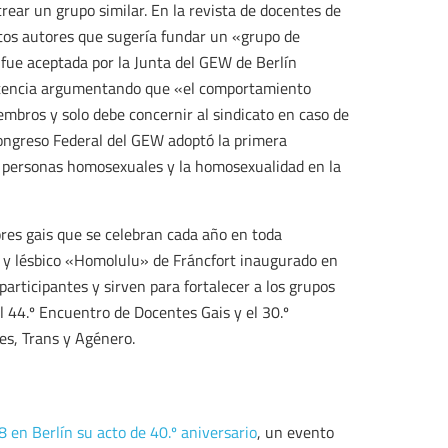
rear un grupo similar. En la revista de docentes de
ntos autores que sugería fundar un «grupo de
fue aceptada por la Junta del GEW de Berlín
istencia argumentando que «el comportamiento
embros y solo debe concernir al sindicato en caso de
Congreso Federal del GEW adoptó la primera
as personas homosexuales y la homosexualidad en la
es gais que se celebran cada año en toda
y y lésbico «Homolulu» de Fráncfort inaugurado en
articipantes y sirven para fortalecer a los grupos
el 44.º Encuentro de Docentes Gais y el 30.º
es, Trans y Agénero.
 en Berlín su acto de 40.º aniversario
, un evento