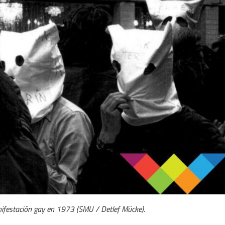
nifestación gay en 1973 (SMU / Detlef Mücke).