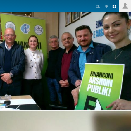
EN
FR
ES