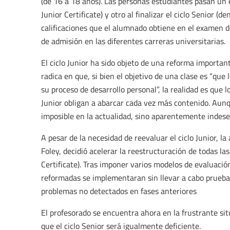
(de 16 a 18 años). Las personas estudiantes pasan un 
Junior Certificate) y otro al finalizar el ciclo Senior (
calificaciones que el alumnado obtiene en el examen de
de admisión en las diferentes carreras universitarias.
El ciclo Junior ha sido objeto de una reforma importan
radica en que, si bien el objetivo de una clase es “qu
su proceso de desarrollo personal”, la realidad es que l
Junior obligan a abarcar cada vez más contenido. Aun
imposible en la actualidad, sino aparentemente indese
A pesar de la necesidad de reevaluar el ciclo Junior, 
Foley, decidió acelerar la reestructuración de todas la
Certificate). Tras imponer varios modelos de evaluació
reformadas se implementaran sin llevar a cabo pruebas
problemas no detectados en fases anteriores
El profesorado se encuentra ahora en la frustrante situ
que el ciclo Senior será igualmente deficiente.