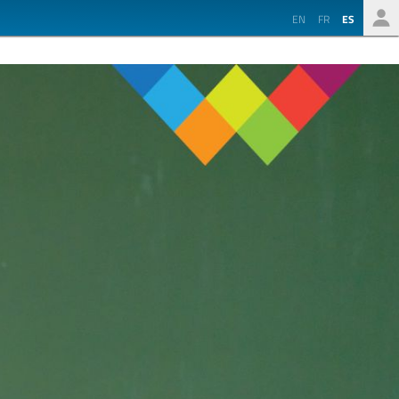
EN
FR
ES