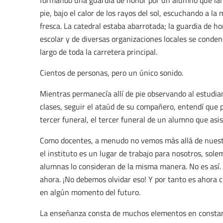
formando una guardia de honor por un alumno que lam
pie, bajo el calor de los rayos del sol, escuchando a l
fresca. La catedral estaba abarrotada; la guardia de
escolar y de diversas organizaciones locales se conden
largo de toda la carretera principal.
Cientos de personas, pero un único sonido.
Mientras permanecía allí de pie observando al estudia
clases, seguir el ataúd de su compañero, entendí que 
tercer funeral, el tercer funeral de un alumno que asist
Como docentes, a menudo no vemos más allá de nuest
el instituto es un lugar de trabajo para nosotros, so
alumnas lo consideran de la misma manera. No es así.
ahora. ¡No debemos olvidar eso! Y por tanto es ahora 
en algún momento del futuro.
La enseñanza consta de muchos elementos en constante