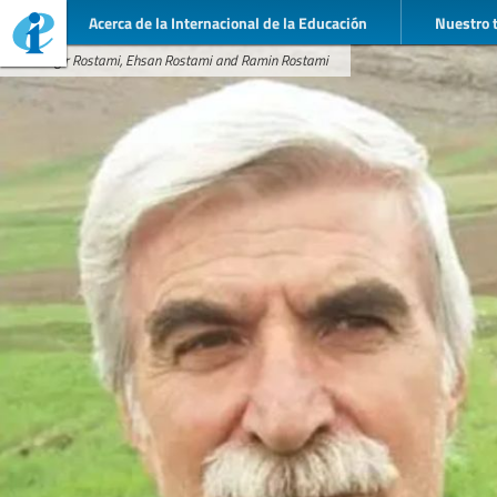
Acerca de la Internacional de la Educación
Nuestro 
Jahangir Rostami, Ehsan Rostami and Ramin Rostami