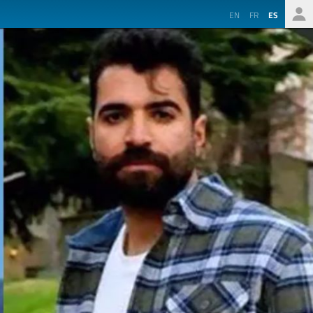
EN
FR
ES