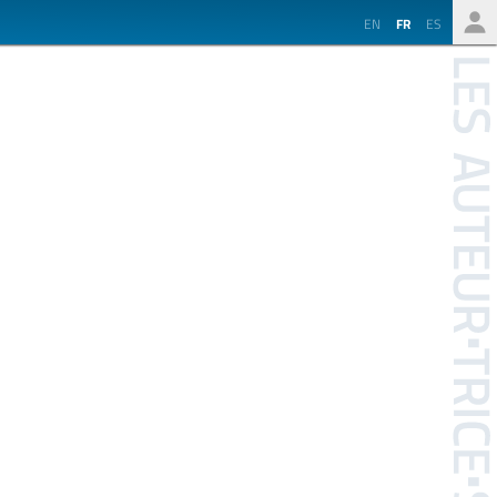
EN
FR
ES