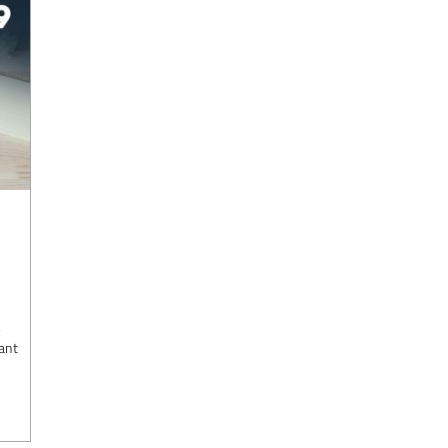
,
vant