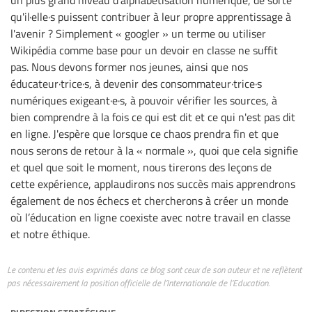
un plus grand niveau d'alphabétisation numérique, de sorte
qu'il·elle·s puissent contribuer à leur propre apprentissage à
l'avenir ? Simplement « googler » un terme ou utiliser
Wikipédia comme base pour un devoir en classe ne suffit
pas. Nous devons former nos jeunes, ainsi que nos
éducateur·trice·s, à devenir des consommateur·trice·s
numériques exigeant·e·s, à pouvoir vérifier les sources, à
bien comprendre à la fois ce qui est dit et ce qui n'est pas dit
en ligne. J'espère que lorsque ce chaos prendra fin et que
nous serons de retour à la « normale », quoi que cela signifie
et quel que soit le moment, nous tirerons des leçons de
cette expérience, applaudirons nos succès mais apprendrons
également de nos échecs et chercherons à créer un monde
où l’éducation en ligne coexiste avec notre travail en classe
et notre éthique.
Le contenu et les avis exprimés dans ce blog sont ceux de son auteur et ne reflètent
pas nécessairement la position officielle de l’Internationale de l’Education.
direction stratégique