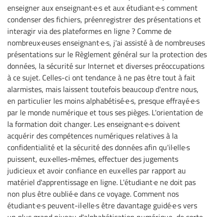
enseigner aux enseignant·e·s et aux étudiant·e·s comment
condenser des fichiers, préenregistrer des présentations et
interagir via des plateformes en ligne ? Comme de
nombreux·euses enseignant·e·s, j'ai assisté à de nombreuses
présentations sur le Règlement général sur la protection des
données, la sécurité sur Internet et diverses préoccupations
à ce sujet. Celles-ci ont tendance à ne pas être tout à fait
alarmistes, mais laissent toutefois beaucoup d'entre nous,
en particulier les moins alphabétisé·e·s, presque effrayé·e·s
par le monde numérique et tous ses pièges. L'orientation de
la formation doit changer. Les enseignant·e·s doivent
acquérir des compétences numériques relatives à la
confidentialité et la sécurité des données afin qu'il·elle·s
puissent, eux·elles-mêmes, effectuer des jugements
judicieux et avoir confiance en eux·elles par rapport au
matériel d'apprentissage en ligne. L'étudiant·e ne doit pas
non plus être oublié·e dans ce voyage. Comment nos
étudiant·e·s peuvent-il·elle·s être davantage guidé·e·s vers