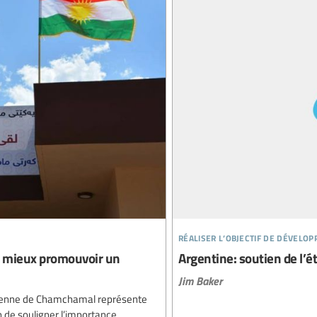
réaliser l’objectif de dévelo
ur mieux promouvoir un
Argentine: soutien de l’ét
Jim Baker
akienne de Chamchamal représente
 de souligner l’importance