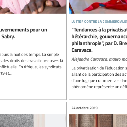
lutter contre la commercialis
gouvernements pour un
"Tendances à la privatisa
e Sabry.
hétérarchie, gouvernance
philanthropie", par D. Br
Caravaca.
epuis la nuit des temps. La simple
Alejandro Caravaca,
mauro mos
des droits des travailleur∙euse∙s là
lictuelle. En Afrique, les syndicats
La privatisation de l’éducatio
9 et...
allant de la participation des ac
d'une logique commerciale dans 
phénomène représente un défi e
24 octobre 2019