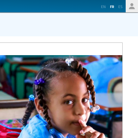
EN
FR
ES