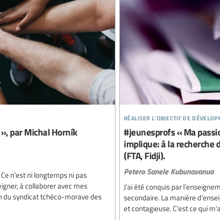
réaliser l’objectif de dévelo
 », par Michal Horník
#jeunesprofs « Ma passio
implique: à la recherche
(FTA, Fidji).
Petero Sanele Kubunavanua
. Ce n’est ni longtemps ni pas
gner, à collaborer avec mes
J’ai été conquis par l’enseignem
sein du syndicat tchéco-morave des
secondaire. La manière d’ensei
et contagieuse. C’est ce qui m