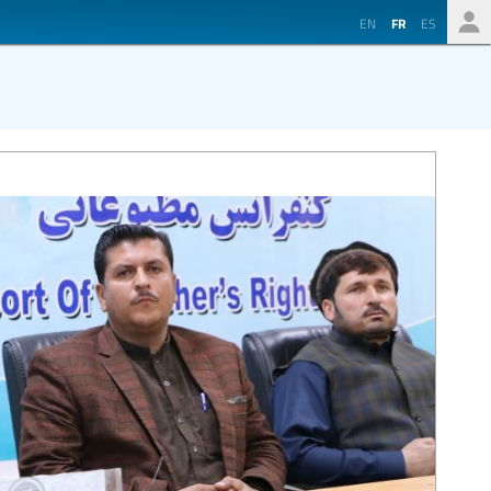
EN
FR
ES