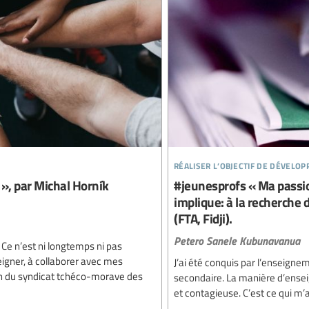
réaliser l’objectif de dévelo
 », par Michal Horník
#jeunesprofs « Ma passio
implique: à la recherche
(FTA, Fidji).
Petero Sanele Kubunavanua
. Ce n’est ni longtemps ni pas
gner, à collaborer avec mes
J’ai été conquis par l’enseignem
sein du syndicat tchéco-morave des
secondaire. La manière d’ensei
et contagieuse. C’est ce qui m