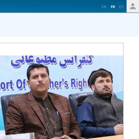
EN
FR
ES