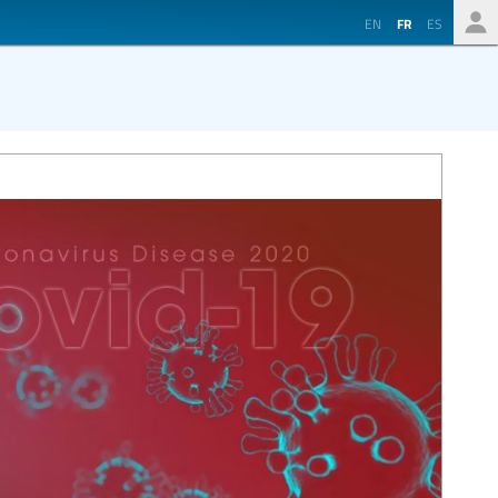
EN
FR
ES