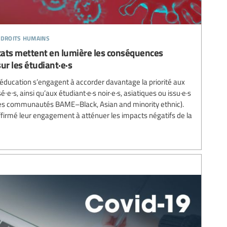
 droits humains
cats mettent en lumière les conséquences
ur les étudiant·e·s
'éducation s’engagent à accorder davantage la priorité aux
∙e∙s, ainsi qu’aux étudiant·e·s noir·e·s, asiatiques ou issu·e·s
(les communautés BAME–Black, Asian and minority ethnic).
affirmé leur engagement à atténuer les impacts négatifs de la