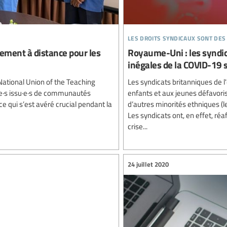
les droits syndicaux sont des
nement à distance pour les
Royaume-Uni : les syndi
inégales de la COVID-19 s
 National Union of the Teaching
Les syndicats britanniques de l
ne·s issu·e·s de communautés
enfants et aux jeunes défavorisé
e qui s’est avéré crucial pendant la
d’autres minorités ethniques 
Les syndicats ont, en effet, ré
crise...
24 juillet 2020