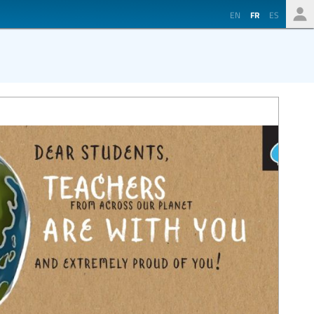
EN
FR
ES