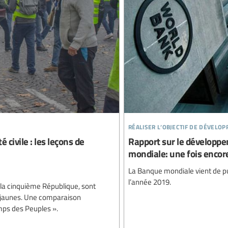
réaliser l’objectif de dévelo
é civile : les leçons de
Rapport sur le développ
mondiale: une fois encore
La Banque mondiale vient de p
l’année 2019.
 la cinquième République, sont
ts jaunes. Une comparaison
emps des Peuples ».