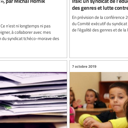
 », par Michal Horník
Irak: un syndicat de l’éd
des genres et lutte cont
En prévision de la conférence 
du Comité exécutif du syndicat
. Ce n’est ni longtemps ni pas
de l’égalité des genres et de l
gner, à collaborer avec mes
sein du syndicat tchéco-morave des
7 octobre 2019