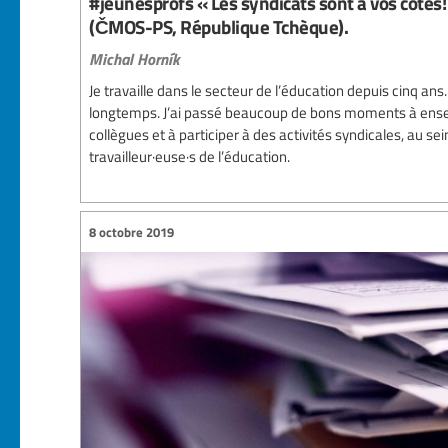
#jeunesprofs « Les syndicats sont à vos côtés!
(ČMOS-PS, République Tchèque).
Michal Horník
Je travaille dans le secteur de l’éducation depuis cinq ans
longtemps. J’ai passé beaucoup de bons moments à ensei
collègues et à participer à des activités syndicales, au 
travailleur·euse·s de l’éducation.
8 octobre 2019