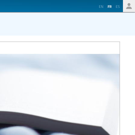
EN
FR
ES