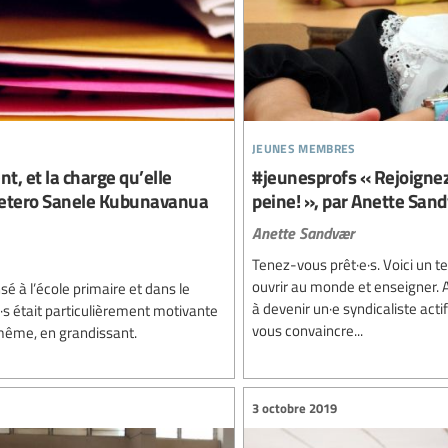
jeunes membres
, et la charge qu’elle
#jeunesprofs « Rejoignez
r Petero Sanele Kubunavanua
peine! », par Anette San
Anette Sandvær
Tenez-vous prêt·e·s. Voici un tex
ouvrir au monde et enseigner. A
sé à l’école primaire et dans le
à devenir un·e syndicaliste actif
s était particulièrement motivante
vous convaincre...
 même, en grandissant.
3 octobre 2019