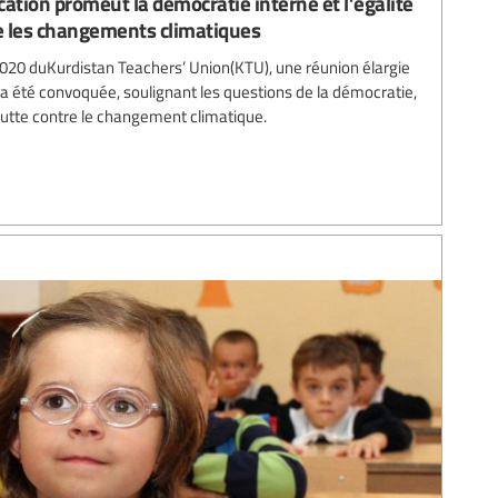
ucation promeut la démocratie interne et l’égalité
re les changements climatiques
2020 duKurdistan Teachers’ Union(KTU), une réunion élargie
 a été convoquée, soulignant les questions de la démocratie,
a lutte contre le changement climatique.