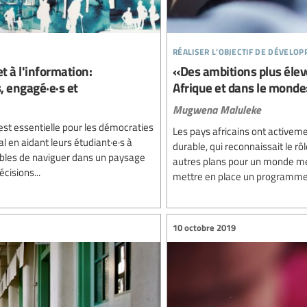
réaliser l’objectif de dévelo
 à l'information:
«Des ambitions plus élevé
, engagé·e·s et
Afrique et dans le mond
Mugwena Maluleke
est essentielle pour les démocraties
Les pays africains ont active
l en aidant leurs étudiant·e·s à
durable, qui reconnaissait le rô
pables de naviguer dans un paysage
autres plans pour un monde me
cisions...
mettre en place un programme 
10 octobre 2019