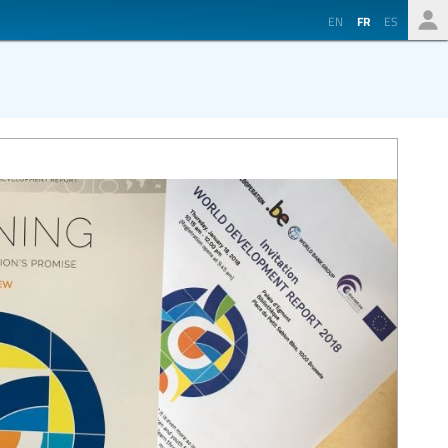
EN
FR
ES