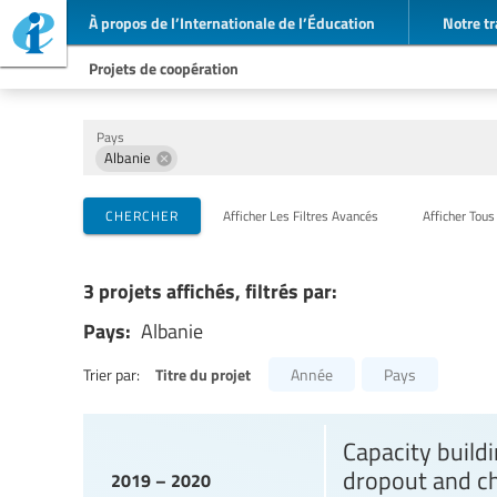
À propos de l’Internationale de l’Éducation
Notre tr
Projets de coopération
Pays
Albanie
Organisations de mise en œuvre
Partenaires de coopération
Thèmes
CHERCHER
Afficher Les Filtres Avancés
Afficher Tous
3 projets affichés, filtrés par:
Pays:
Albanie
Titre du projet
Trier par:
Année
Pays
Capacity buildi
dropout and ch
2019 – 2020