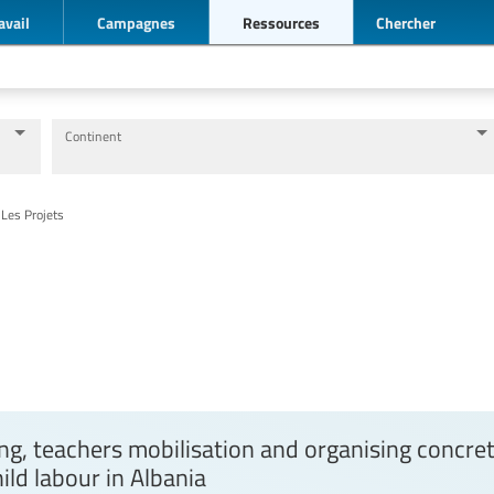
avail
Campagnes
Ressources
Chercher
Continent
Niveaux d’éducation / Secteurs d’éducation
Catégories de personnels de l’éducation
 Les Projets
ng, teachers mobilisation and organising concret
ild labour in Albania