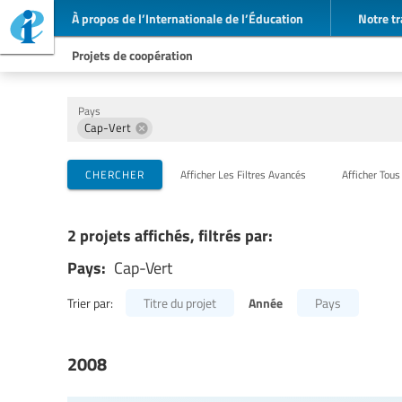
À propos de l’Internationale de l’Éducation
Notre tr
Projets de coopération
Pays
Cap-Vert
Organisations de mise en œuvre
Partenaires de coopération
Thèmes
CHERCHER
Afficher Les Filtres Avancés
Afficher Tous
2 projets affichés, filtrés par:
Pays:
Cap-Vert
Année
Trier par:
Titre du projet
Pays
2008