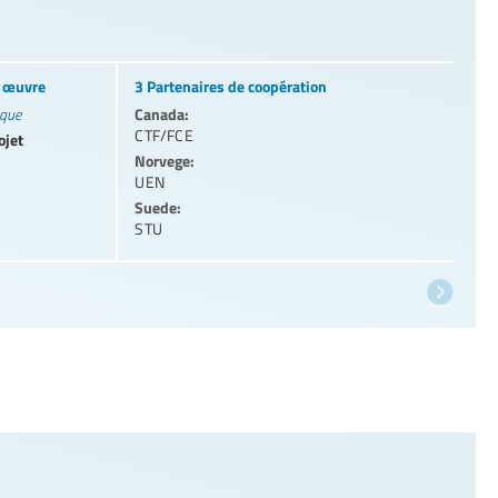
n œuvre
3 Partenaires de coopération
Canada:
ique
CTF/FCE
ojet
Norvege:
UEN
Suede:
STU