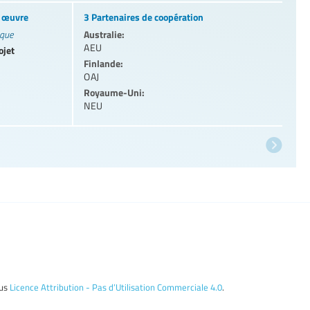
n œuvre
3 Partenaires de coopération
Australie:
ique
AEU
ojet
Finlande:
OAJ
Royaume-Uni:
NEU
ous
Licence Attribution - Pas d’Utilisation Commerciale 4.0
.