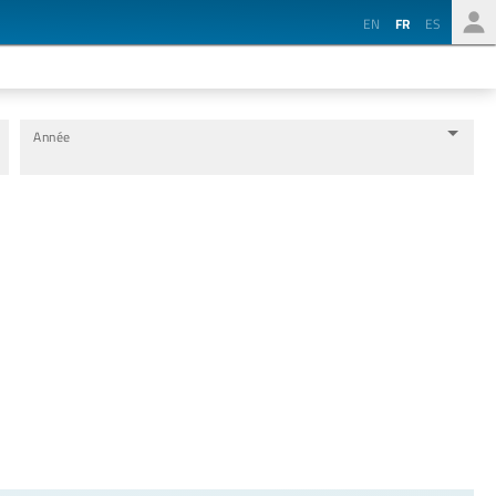
EN
FR
ES
Année