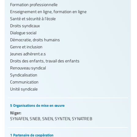
Formation professionnelle
Enseignement en ligne, formation en ligne
Santé et sécurité à l’école
Droits syndicaux
Dialogue social
Démocratie, droits humains
Genre et inclusion
Jeunes adhérent.e.s
Droits des enfants, travail des enfants
Renouveau syndical
Syndicalisation
Communication
Unité syndicale
5 Organisations de mise en œuvre
Niger:
SYNAFEN
,
SNEB
,
SNEN
,
SYNTEN
,
SYNATREB
1 Partenaire de coopération