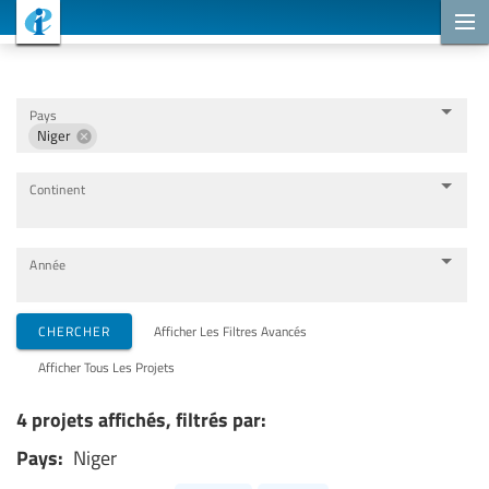
Projets de coopération
Pays
Niger
Continent
Année
Organisations de mise en œuvre
CHERCHER
Afficher Les Filtres Avancés
Afficher Tous Les Projets
Partenaires de coopération
4 projets affichés, filtrés par:
Pays:
Niger
Thèmes