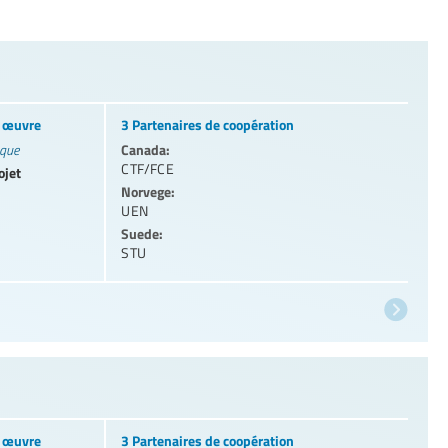
n œuvre
3 Partenaires de coopération
Canada:
ique
CTF/FCE
ojet
Norvege:
UEN
Suede:
STU
n œuvre
3 Partenaires de coopération