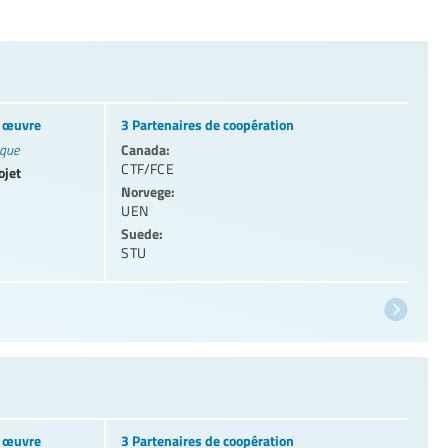
n œuvre
3 Partenaires de coopération
Canada:
ique
CTF/FCE
ojet
Norvege:
UEN
Suede:
STU
n œuvre
3 Partenaires de coopération