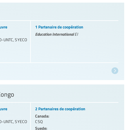
uvre
1 Partenaire de coopération
Education International
EI
O-UNTC
,
SYECO
 Congo
uvre
2 Partenaires de coopération
Canada:
O-UNTC
,
SYECO
CSQ
Suede: