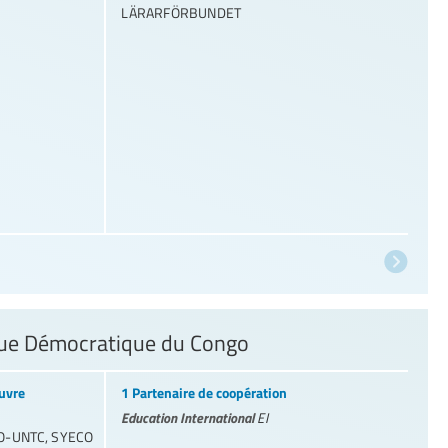
LÄRARFÖRBUNDET
ique Démocratique du Congo
uvre
1 Partenaire de coopération
Education International
EI
O-UNTC
,
SYECO