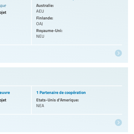
Australie:
ique
AEU
ojet
Finlande:
OAJ
Royaume-Uni:
NEU
 œuvre
1 Partenaire de coopération
ojet
Etats-Unis d’Amerique:
NEA