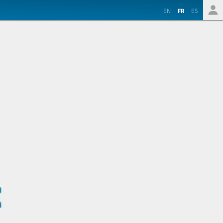
EN
FR
ES