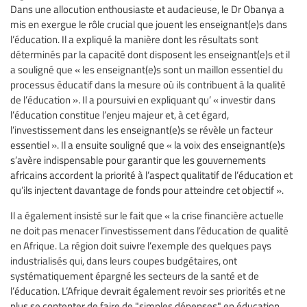
Dans une allocution enthousiaste et audacieuse, le Dr Obanya a
mis en exergue le rôle crucial que jouent les enseignant(e)s dans
l’éducation. Il a expliqué la manière dont les résultats sont
déterminés par la capacité dont disposent les enseignant(e)s et il
a souligné que « les enseignant(e)s sont un maillon essentiel du
processus éducatif dans la mesure où ils contribuent à la qualité
de l’éducation ». Il a poursuivi en expliquant qu’ « investir dans
l’éducation constitue l’enjeu majeur et, à cet égard,
l’investissement dans les enseignant(e)s se révèle un facteur
essentiel ». Il a ensuite souligné que « la voix des enseignant(e)s
s’avère indispensable pour garantir que les gouvernements
africains accordent la priorité à l’aspect qualitatif de l’éducation et
qu’ils injectent davantage de fonds pour atteindre cet objectif ».
Il a également insisté sur le fait que « la crise financière actuelle
ne doit pas menacer l’investissement dans l’éducation de qualité
en Afrique. La région doit suivre l’exemple des quelques pays
industrialisés qui, dans leurs coupes budgétaires, ont
systématiquement épargné les secteurs de la santé et de
l’éducation. L’Afrique devrait également revoir ses priorités et ne
plus se contenter de faire de "simples dépenses" en éducation,