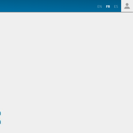
EN
FR
ES