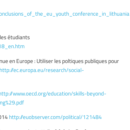
conclusions_of_the_eu_youth_conference_in_lithuania
des étudiants
918_en.htm
nue en Europe : Utiliser les poltiques publiques pour
http://ec.europa.eu/research/social-
http://www.oecd.org/education/skills-beyond-
ng%29.pdf
2014
http://euobserver.com/political/121484