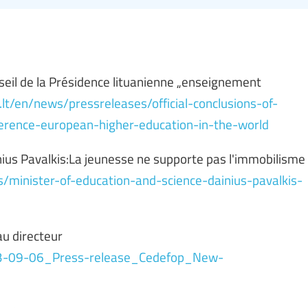
nseil de la Présidence lituanienne „enseignement
lt/en/news/pressreleases/official-conclusions-of-
ference-european-higher-education-in-the-world
inius Pavalkis:La jeunesse ne supporte pas l'immobilisme
/minister-of-education-and-science-dainius-pavalkis-
u directeur
013-09-06_Press-release_Cedefop_New-