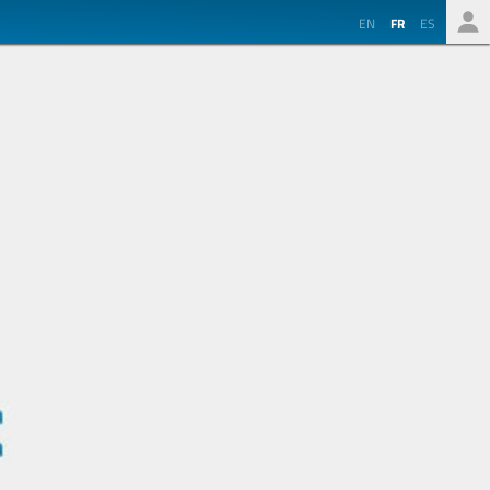
EN
FR
ES