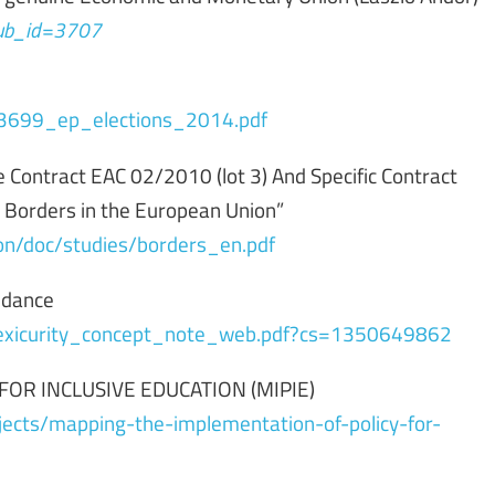
pub_id=3707
_3699_ep_elections_2014.pdf
Contract EAC 02/2010 (lot 3) And Specific Contract
 Borders in the European Union”
ion/doc/studies/borders_en.pdf
uidance
_Flexicurity_concept_note_web.pdf?cs=1350649862
OR INCLUSIVE EDUCATION (MIPIE)
ects/mapping-the-implementation-of-policy-for-