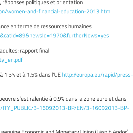
 réponses politiques et orientation
ation/women-and-financial-education-2013.htm
ssance en terme de ressources humaines
d=en&catId=89&newsId=1970&furtherNews=yes
adultes: rapport final
ity_en.pdf
 à 1.3% et à 1.5% dans l'UE
http://europa.eu/rapid/press-
oeuvre s’est ralentie à 0,9% dans la zone euro et dans
cache/ITY_PUBLIC/3-16092013-BP/EN/3-16092013-BP-
d genuine Economic and Monetary Union (László Andor)