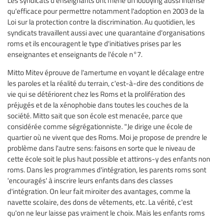
Les syndicats d'enseignants ont mené un lobbying aussi intense
qu'efficace pour permettre notamment l'adoption en 2003 de la
Loi sur la protection contre la discrimination. Au quotidien, les
syndicats travaillent aussi avec une quarantaine d'organisations
roms et ils encouragent le type d'initiatives prises par les
enseignantes et enseignants de l'école n°7.
Mitto Mitev éprouve de l'amertume en voyant le décalage entre
les paroles et la réalité du terrain, c'est-à-dire des conditions de
vie qui se détériorent chez les Roms et la prolifération des
préjugés et de la xénophobie dans toutes les couches de la
société. Mitto sait que son école est menacée, parce que
considérée comme ségrégationniste. "Je dirige une école de
quartier où ne vivent que des Roms. Moi je propose de prendre le
problème dans l'autre sens: faisons en sorte que le niveau de
cette école soit le plus haut possible et attirons-y des enfants non
roms. Dans les programmes d'intégration, les parents roms sont
'encouragés' à inscrire leurs enfants dans des classes
d'intégration. On leur fait miroiter des avantages, comme la
navette scolaire, des dons de vêtements, etc. La vérité, c'est
qu'on ne leur laisse pas vraiment le choix. Mais les enfants roms