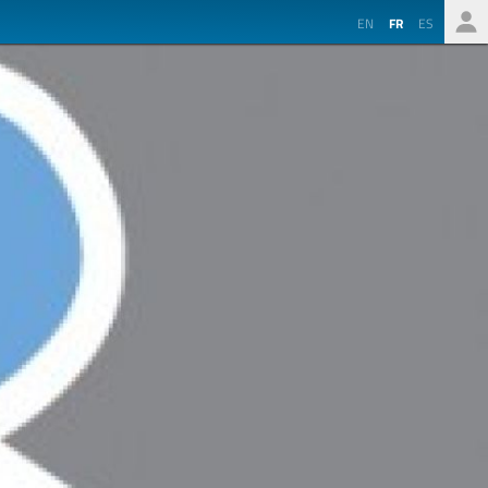
EN
FR
ES