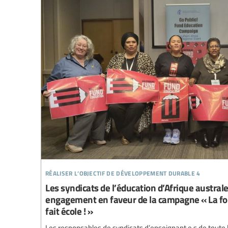
réaliser l’objectif de développement durable 4
Les syndicats de l’éducation d’Afrique austral
engagement en faveur de la campagne « La for
fait école ! »
Les responsables de syndicats d’enseignant·e·s de toute l