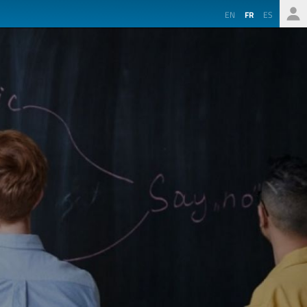
EN
FR
ES