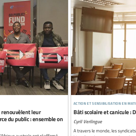
action et sensibilisation en mat
e renouvèlent leur
Bâti scolaire et canicule :
ce du public : ensemble on
Cyril Verlingue
A travers le monde, les syndicats
’Afrique australe ont réaffirmé