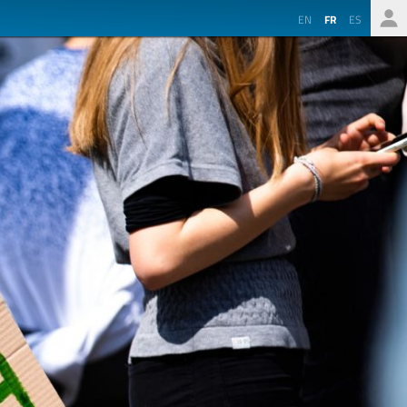
EN
FR
ES