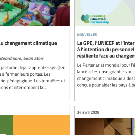
nouvelles
 au changement climatique
Le GPE, l’UNICEF et l’Int
à l’intention du personne
résiliente face au change
 Beardmore,
Sean Storr
Le Partenariat mondial pour l’é
perturbe déjà l’apprentissage (lien
lancé « Les enseignant·e·s au c
s à fermer leurs portes. Les
changement climatique à desti
ériel pédagogique. Les tempêtes et
conçue pour aider les pays à bâ
ns et interrompent la...
24 avril 2026