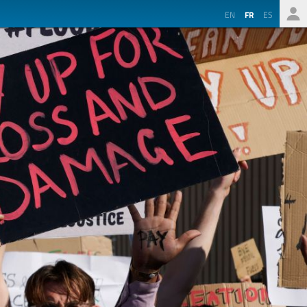
EN
FR
ES