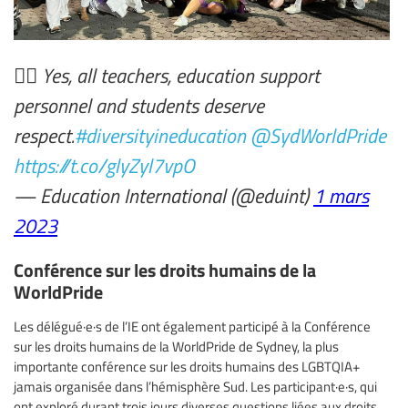
🏳️‍🌈 Yes, all teachers, education support
personnel and students deserve
respect.
#diversityineducation
@SydWorldPride
https://t.co/glyZyl7vpO
— Education International (@eduint)
1 mars
2023
Conférence sur les droits humains de la
WorldPride
Les délégué·e·s de l’IE ont également participé à la Conférence
sur les droits humains de la WorldPride de Sydney, la plus
importante conférence sur les droits humains des LGBTQIA+
jamais organisée dans l’hémisphère Sud. Les participant·e·s, qui
ont exploré durant trois jours diverses questions liées aux droits