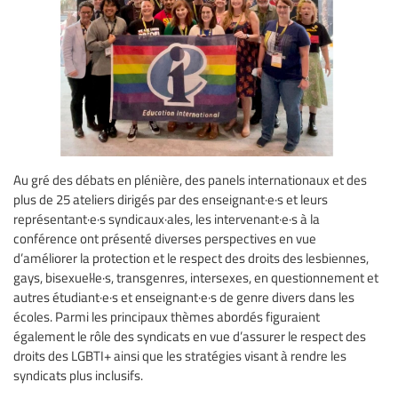
Au gré des débats en plénière, des panels internationaux et des
plus de 25 ateliers dirigés par des enseignant·e·s et leurs
représentant·e·s syndicaux·ales, les intervenant·e·s à la
conférence ont présenté diverses perspectives en vue
d’améliorer la protection et le respect des droits des lesbiennes,
gays, bisexuel·le·s, transgenres, intersexes, en questionnement et
autres étudiant·e·s et enseignant·e·s de genre divers dans les
écoles. Parmi les principaux thèmes abordés figuraient
également le rôle des syndicats en vue d’assurer le respect des
droits des LGBTI+ ainsi que les stratégies visant à rendre les
syndicats plus inclusifs.