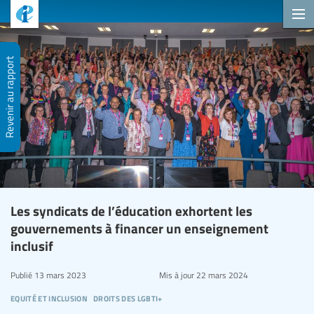
Revenir au rapport
Les syndicats de l’éducation exhortent les
gouvernements à financer un enseignement
inclusif
Publié
13 mars 2023
Mis à jour
22 mars 2024
equité et inclusion
droits des lgbti+