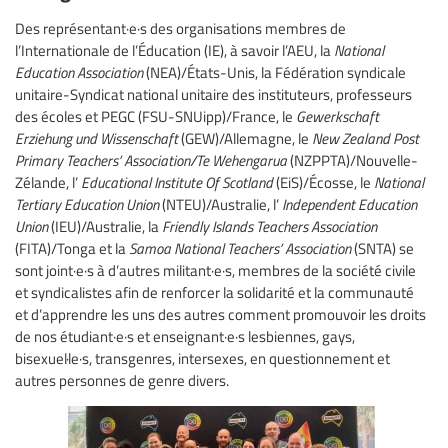
Des représentant·e·s des organisations membres de
l’Internationale de l’Éducation (IE), à savoir l’AEU, la
National
Education Association
(NEA)/États-Unis, la Fédération syndicale
unitaire-Syndicat national unitaire des instituteurs, professeurs
des écoles et PEGC (FSU-SNUipp)/France, le
Gewerkschaft
Erziehung und Wissenschaft
(GEW)/Allemagne, le
New Zealand Post
Primary Teachers’ Association/Te Wehengarua
(NZPPTA)/Nouvelle-
Zélande, l’
Educational Institute Of Scotland
(EiS)/Écosse, le
National
Tertiary Education Union
(NTEU)/Australie, l’
Independent Education
Union
(IEU)/Australie, la
Friendly Islands Teachers Association
(FITA)/Tonga et la
Samoa National Teachers’ Association
(SNTA) se
sont joint·e·s à d’autres militant·e·s, membres de la société civile
et syndicalistes afin de renforcer la solidarité et la communauté
et d’apprendre les uns des autres comment promouvoir les droits
de nos étudiant·e·s et enseignant·e·s lesbiennes, gays,
bisexuel·le·s, transgenres, intersexes, en questionnement et
autres personnes de genre divers.