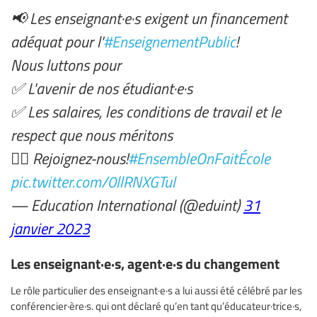
📢 Les enseignant·e·s exigent un financement
adéquat pour l'
#EnseignementPublic
!
Nous luttons pour
✅ L'avenir de nos étudiant·e·s
✅ Les salaires, les conditions de travail et le
respect que nous méritons
✊🏿 Rejoignez-nous!
#EnsembleOnFaitÉcole
pic.twitter.com/0llRNXGTul
— Education International (@eduint)
31
janvier 2023
Les enseignant·e·s, agent·e·s du changement
Le rôle particulier des enseignant·e·s a lui aussi été célébré par les
conférencier·ère·s. qui ont déclaré qu’en tant qu’éducateur·trice·s,