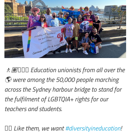
🚶🏽🚶🏿‍♀️ Education unionists from all over the
🌎 were among the 50,000 people marching
across the Sydney harbour bridge to stand for
the fulfilment of LGBTQIA+ rights for our
teachers and students.
🏳️‍🌈 Like them, we want
#diversityineducation
!