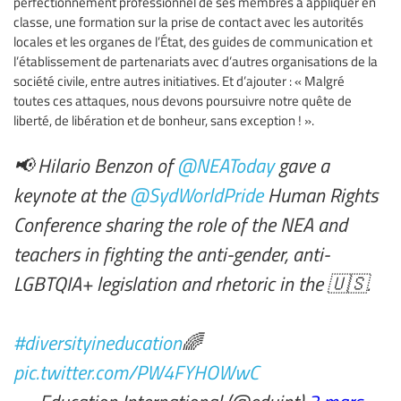
perfectionnement professionnel de ses membres à appliquer en
classe, une formation sur la prise de contact avec les autorités
locales et les organes de l’État, des guides de communication et
l’établissement de partenariats avec d’autres organisations de la
société civile, entre autres initiatives. Et d’ajouter : « Malgré
toutes ces attaques, nous devons poursuivre notre quête de
liberté, de libération et de bonheur, sans exception ! ».
📢 Hilario Benzon of
@NEAToday
gave a
keynote at the
@SydWorldPride
Human Rights
Conference sharing the role of the NEA and
teachers in fighting the anti-gender, anti-
LGBTQIA+ legislation and rhetoric in the 🇺🇸.
#diversityineducation
🌈
pic.twitter.com/PW4FYHOWwC
— Education International (@eduint)
3 mars