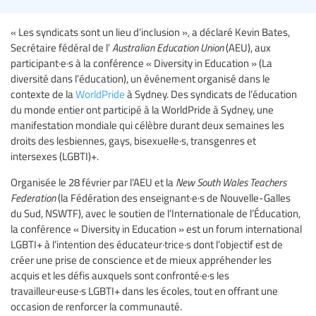
« Les syndicats sont un lieu d’inclusion », a déclaré Kevin Bates,
Secrétaire fédéral de l’
Australian Education Union
(AEU), aux
participant·e·s à la conférence « Diversity in Education » (La
diversité dans l’éducation), un événement organisé dans le
contexte de la
WorldPride
à Sydney. Des syndicats de l’éducation
du monde entier ont participé à la WorldPride à Sydney, une
manifestation mondiale qui célèbre durant deux semaines les
droits des lesbiennes, gays, bisexuel·le·s, transgenres et
intersexes (LGBTI)+.
Organisée le 28 février par l’AEU et la
New South Wales Teachers
Federation
(la Fédération des enseignant·e·s de Nouvelle-Galles
du Sud, NSWTF), avec le soutien de l’Internationale de l’Éducation,
la conférence « Diversity in Education » est un forum international
LGBTI+ à l’intention des éducateur·trice·s dont l’objectif est de
créer une prise de conscience et de mieux appréhender les
acquis et les défis auxquels sont confronté·e·s les
travailleur·euse·s LGBTI+ dans les écoles, tout en offrant une
occasion de renforcer la communauté.