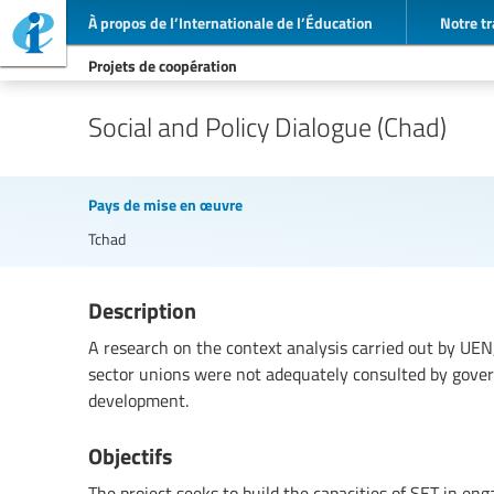
À propos de l’Internationale de l’Éducation
Notre tr
Projets de coopération
Social and Policy Dialogue (Chad)
Pays de mise en œuvre
Tchad
Description
A research on the context analysis carried out by UEN
sector unions were not adequately consulted by gover
development.
Objectifs
The project seeks to build the capacities of SET in eng