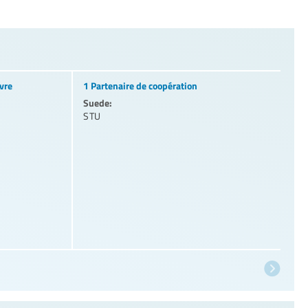
vre
1 Partenaire de coopération
Suede:
STU