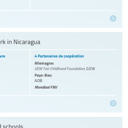
rk in Nicaragua
vre
4 Partenaires de coopération
Allemagne:
GEW Fair Childhood Foundation
,
GEW
Pays-Bas:
AOB
Mondiaal FNV
d schools