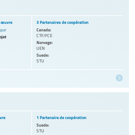
n œuvre
3 Partenaires de coopération
Canada:
ique
CTF/FCE
ojet
Norvege:
UEN
Suede:
STU
vre
1 Partenaire de coopération
Suede:
STU