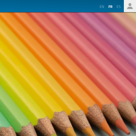
EN
FR
ES