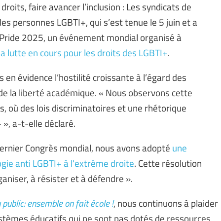
oits, faire avancer l’inclusion : Les syndicats de
les personnes LGBTI+, qui s’est tenue le 5 juin et a
d Pride 2025, un événement mondial organisé à
la lutte en cours pour les droits des LGBTI+
.
is en évidence l’hostilité croissante à l’égard des
 de la liberté académique. « Nous observons cette
s, où des lois discriminatoires et une rhétorique
», a-t-elle déclaré.
 dernier Congrès mondial, nous avons adopté
une
gie anti LGBTI+ à l'extrême droite
. Cette résolution
ganiser, à résister et à défendre ».
 public: ensemble on fait école !
, nous continuons à plaider
stèmes éducatifs qui ne sont pas dotés de ressources