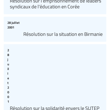
Résolution sur l'emprisonnement de leaders
syndicaux de l'éducation en Corée
28 juillet
2001
Résolution sur la situation en Birmanie
2
8
j
u
il
l
e
t
2
0
0
1
Résolution sur la solidarité envers le SUTEP