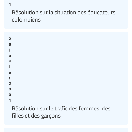
1
Résolution sur la situation des éducateurs
colombiens
2
8
j
u
il
l
e
t
2
0
0
1
Résolution sur le trafic des femmes, des
filles et des garçons