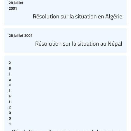
28 juillet
2001
Résolution sur la situation en Algérie
28 juillet 2001
Résolution sur la situation au Népal
2
8
j
u
il
l
e
t
2
0
0
1