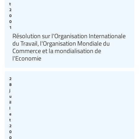
t
2
0
0
1
Résolution sur l'Organisation Internationale
du Travail, l'Organisation Mondiale du
Commerce et la mondialisation de
l'Economie
2
8
j
u
il
l
e
t
2
0
0