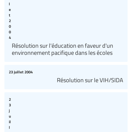
l
e
t
2
0
0
4
Résolution sur l'éducation en faveur d'un
environnement pacifique dans les écoles
23 juillet 2004
Résolution sur le VIH/SIDA
2
3
j
u
il
l