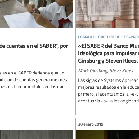
lograr el objetivo de desarro
e cuentas en el SABER”, por
«El SABER del Banco Mun
ideológica para impulsar
Ginsburg y Steven Klees.
Mark Ginsburg,
Steve Klees
elas en el SABER defiende que un
endición de cuentas genera mejores
Las siglas de Systems Approach
supuestos fundamentales en los que
mejores resultados en la educac
primero, si acentuamos la «e», 
acentuar la «a», a los anglopar
30 enero 2019