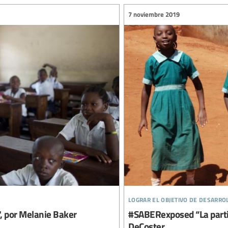
7 noviembre 2019
lograr el objetivo de desarro
, por Melanie Baker
#SABERexposed “La partic
DeCoster.