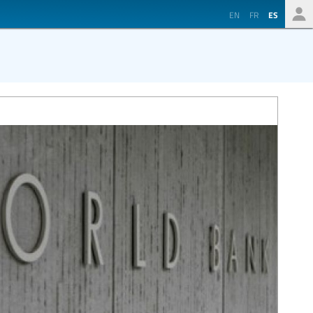
EN
FR
ES